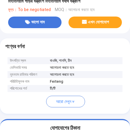
টাইটানিয়াম গাড়ির যন্ত্রাংশ টাইটানিয়াম যথার্থ যন্ত্রাংশ
মূল্য：To be negotiated
MOQ：আলোচনা করতে হবে
ভালো দাম
এখন যোগাযোগ
পণ্যের বর্ণনা
উৎপত্তি স্থল
বাওজি, শানসি, চীন
ডেলিভারি সময়
আলোচনা করতে হবে
ন্যূনতম চাহিদার পরিমাণ
আলোচনা করতে হবে
পরিচিতিমুলক নাম
Feiteng
পরিশোধের শর্ত
টি/টি
আরো দেখুন
যোগাযোগের ঠিকানা