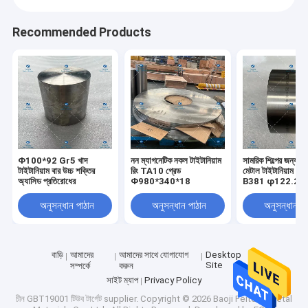
Recommended Products
Φ100*92 Gr5 খাদ
নন ম্যাগনেটিক নকল টাইটানিয়াম
সামরিক শিল্পের জন্য
টাইটানিয়াম বার উচ্চ শক্তির
রিং TA10 গ্রেড
মেটাল টাইটানিয়াম 
অ্যাসিড প্রতিরোধের
Φ980*340*18
B381 φ122.2*
অনুসন্ধান পাঠান
অনুসন্ধান পাঠান
অনুসন্ধান পা
বাড়ি
আমাদের
আমাদের সাথে যোগাযোগ
Desktop
Site
সম্পর্কে
করুন
সাইট ম্যাপ
Privacy Policy
চীন GBT19001 টিউব টার্গেট supplier.
Copyright © 2026 Baoji Feiteng Metal